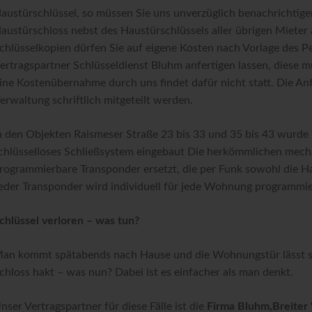
Z
austürschlüssel, so müssen Sie uns unverzüglich benachrichtigen.
austürschloss nebst des Haustürschlüssels aller übrigen Mieter 
chlüsselkopien dürfen Sie auf eigene Kosten nach Vorlage des 
ertragspartner Schlüsseldienst Bluhm anfertigen lassen, diese 
ine Kostenübernahme durch uns findet dafür nicht statt. Die An
erwaltung schriftlich mitgeteilt werden.
n den Objekten Raismeser Straße 23 bis 33 und 35 bis 43 wurde 
chlüsselloses Schließsystem eingebaut Die herkömmlichen mech
rogrammierbare Transponder ersetzt, die per Funk sowohl die H
eder Transponder wird individuell für jede Wohnung programmie
chlüssel verloren – was tun?
an kommt spätabends nach Hause und die Wohnungstür lässt sic
chloss hakt – was nun? Dabei ist es einfacher als man denkt.
nser Vertragspartner für diese Fälle ist die
Firma Bluhm,Breiter