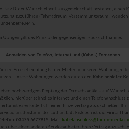
ollte z.B. der Wunsch einer Hausgemeinschaft bestehen, einen 
utzung zuzuführen (Fahrradraum, Versammlungsraum), wenden Sie
undenbetreuerin.
m Übrigen gilt das Prinzip der gegenseitigen Rücksichtnahme.
Anmelden von Telefon, Internet und (Kabel-) Fernsehen
ür den Fernsehempfang ist der Mieter in unseren Wohnungen be
utzen. Unsere Wohnungen werden durch den
Kabelanbieter Ka
eben hochwertigem Empfang der Fernsehkanäle – auf Wunsch auc
öglich, hierüber schnelles Internet und einen Telefonanschluss 
ierfür ist es erforderlich, einen Einzelvertrag abzuschließen. Ih
ervicedienstleister in der Lutherstadt Eisleben ist die
Firma Thur
Telefon: 03475 6677915, Mail:
kabelanschluss@thurm-media.c
uch über einen anderen Serviceanbieter Ihren Vertrag abzuschlie