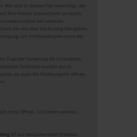
ahlungsschwierigkeiten
 Wir sind in diesem Fall berechtigt, das
Wohntipps
auf Ihre Kosten auswechseln zu lassen.
Personalausweises bei unserem
Newsarchiv
müssen Sie uns aber bei Auszug übergeben.
fertigung von Schlüsselkopien muss der
im Zuge der Sanierung ein innovatives,
anischen Schlüssel wurden durch
austür als auch die Wohnungstür öffnen.
rt.
h nicht öffnen. Schlüssen verloren,
 Weg 37
aus derLutherstadt Eisleben.