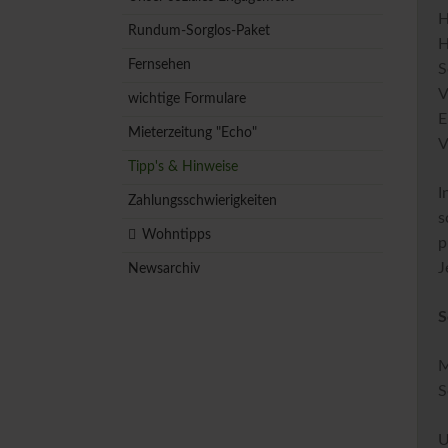
H
Rundum-Sorglos-Paket
H
Fernsehen
S
V
wichtige Formulare
E
Mieterzeitung "Echo"
V
Tipp's & Hinweise
I
Zahlungsschwierigkeiten
s
Wohntipps
p
J
Newsarchiv
S
M
S
U