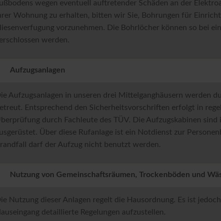
ußbodens wegen eventuell auftretender Schäden an der Elektroanl
hrer Wohnung zu erhalten, bitten wir Sie, Bohrungen für Einric
liesenverfugung vorzunehmen. Die Bohrlöcher können so bei e
erschlossen werden.
Aufzugsanlagen
ie Aufzugsanlagen in unseren drei Mittelganghäusern werden d
etreut. Entsprechend den Sicherheitsvorschriften erfolgt in re
berprüfung durch Fachleute des TÜV. Die Aufzugskabinen sind 
usgerüstet. Über diese Rufanlage ist ein Notdienst zur Personen
randfall darf der Aufzug nicht benutzt werden.
Nutzung von Gemeinschaftsräumen, Trockenböden und Wäs
ie Nutzung dieser Anlagen regelt die Hausordnung. Es ist jedoch 
auseingang detaillierte Regelungen aufzustellen.