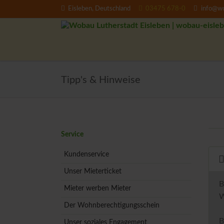
Eisleben, Deutschland
03475 678-0
info@wo
EN
Tipp's & Hinweise
Navigation
Service
überspringen
Kundenservice
Unser Mieterticket
B
Mieter werben Mieter
W
Der Wohnberechtigungsschein
B
Unser soziales Engagement