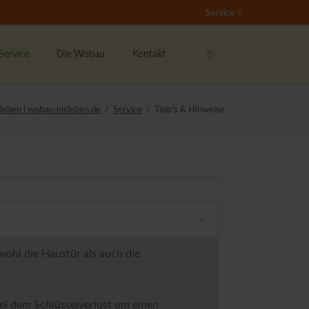
Service
Navigation
Navigation
überspringen
überspringen
Service
Die Wobau
Kontakt
undenservice
Das sind wir
Ansprechpartner
leben | wobau-eisleben.de
Service
Tipp's & Hinweise
nser Mieterticket
Bester Vermieter 2021
Kontaktformular
ieter werben Mieter
Stellenangebote
Der Wohnberechtigungsschein
nser soziales Engagement
Rundum-Sorglos-Paket
ernsehen
ichtige Formulare
wohl die Haustür als auch die
ieterzeitung "Echo"
 bei dem Schlüsselverlust um einen