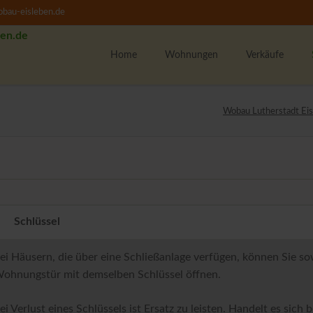
bau-eisleben.de
Home
Wohnungen
Verkäufe
Alle Wohnungen
K
Wobau Lutherstadt Eis
1-Raumwohnungen
U
2-Raumwohnungen
M
3-Raumwohnungen
4-Raumwohnungen
U
WBS-Wohnungssuche
Schlüssel
Unsere Wohngebiete
F
w
ei Häusern, die über eine Schließanlage verfügen, können Sie so
ohnungstür mit demselben Schlüssel öffnen.
M
ei Verlust eines Schlüssels ist Ersatz zu leisten. Handelt es sich