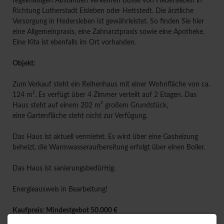
regelmäßigen Abständen verkehren Busse von Hedersleben in
Richtung Lutherstadt Eisleben oder Hettstedt. Die ärztliche
Versorgung in Hedersleben ist gewährleistet. So finden Sie hier
eine Allgemeinpraxis, eine Zahnarztpraxis sowie eine Apotheke.
Eine Kita ist ebenfalls im Ort vorhanden.
Objekt:
Zum Verkauf steht ein Reihenhaus mit einer Wohnfläche von ca.
124 m². Es verfügt über 4 Zimmer verteilt auf 2 Etagen. Das
Haus steht auf einem 202 m² großem Grundstück,
eine Gartenfläche steht nicht zur Verfügung.
Das Haus ist aktuell vermietet. Es wird über eine Gasheizung
beheizt, die Warmwasseraufbereitung erfolgt über einen Boiler.
Das Haus ist sanierungsbedürftig.
Energieausweis in Bearbeitung!
Kaufpreis: Mindestgebot 50.000 €