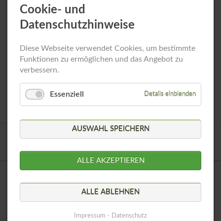
Ihre Ansprechpartnerin:
Cookie- und
Datenschutzhinweise
Nicole Porth
Telefon: 03475/678-115
Diese Webseite verwendet Cookies, um bestimmte
Email: n.porth@woobau-eisleben.de
Funktionen zu ermöglichen und das Angebot zu
verbessern.
Zurück
Essenziell
Details einblenden
AUSWAHL SPEICHERN
Navigation
Kontaktformular
Sitemap
Impressum
Datenschutz
überspringen
Informationspflichten gemäß Artikel 13 DSGVO
ALLE AKZEPTIEREN
© Copyright 2026. Wohnungsbaugesellschaft der Lutherstadt Eisleben
mbH. All rights reserved. [Besucher: 933.728 (1. Januar 2010)]
ALLE ABLEHNEN
Navigation
Sitemap
Impressum
Datenschutz
überspringen
Impressum
Datenschutz