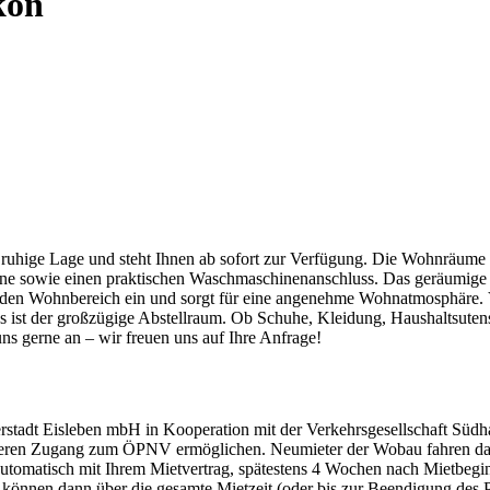
kon
uhige Lage und steht Ihnen ab sofort zur Verfügung. Die Wohnräume si
 sowie einen praktischen Waschmaschinenanschluss. Das geräumige Wo
 den Wohnbereich ein und sorgt für eine angenehme Wohnatmosphäre. Vo
ist der großzügige Abstellraum. Ob Schuhe, Kleidung, Haushaltsutensili
ns gerne an – wir freuen uns auf Ihre Anfrage!
stadt Eisleben mbH in Kooperation mit der Verkehrsgesellschaft Südha
ren Zugang zum ÖPNV ermöglichen. Neumieter der Wobau fahren dauerh
Sie automatisch mit Ihrem Mietvertrag, spätestens 4 Wochen nach Mietb
nnen dann über die gesamte Mietzeit (oder bis zur Beendigung des Pil