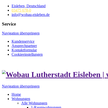
Eisleben, Deutschland
03475 678-0
info@wobau-eisleben.de
Service
Navigation überspringen
Kundenservice
Ansprechpartner
Kontaktformular
Cookieeinstellungen
Navigation überspringen
Home
Wohnungen
Alle Wohnungen
1-Raumwohnungen