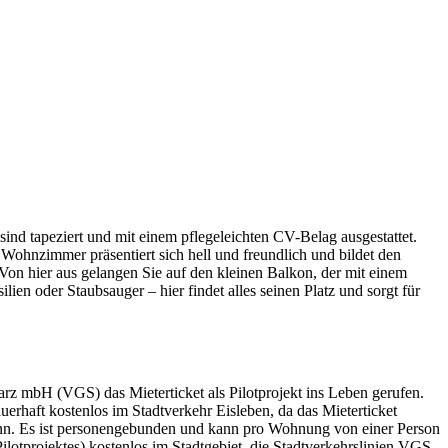
nd tapeziert und mit einem pflegeleichten CV-Belag ausgestattet.
hnzimmer präsentiert sich hell und freundlich und bildet den
n hier aus gelangen Sie auf den kleinen Balkon, der mit einem
en oder Staubsauger – hier findet alles seinen Platz und sorgt für
rz mbH (VGS) das Mieterticket als Pilotprojekt ins Leben gerufen.
aft kostenlos im Stadtverkehr Eisleben, da das Mieterticket
eginn. Es ist personengebunden und kann pro Wohnung von einer Person
otprojektes) kostenlos im Stadtgebiet, die Stadtverkehrslinien VGS-