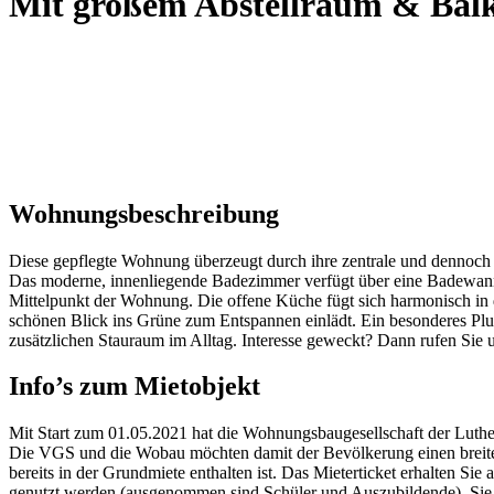
Mit großem Abstellraum & Bal
Wohnungsbeschreibung
Diese gepflegte Wohnung überzeugt durch ihre zentrale und dennoch r
Das moderne, innenliegende Badezimmer verfügt über eine Badewanne
Mittelpunkt der Wohnung. Die offene Küche fügt sich harmonisch in
schönen Blick ins Grüne zum Entspannen einlädt. Ein besonderes Plus 
zusätzlichen Stauraum im Alltag. Interesse geweckt? Dann rufen Sie u
Info’s zum Mietobjekt
Mit Start zum 01.05.2021 hat die Wohnungsbaugesellschaft der Luther
Die VGS und die Wobau möchten damit der Bevölkerung einen breite
bereits in der Grundmiete enthalten ist. Das Mieterticket erhalten 
genutzt werden (ausgenommen sind Schüler und Auszubildende). Sie kö