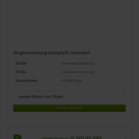
Singlewohnung komplett renoviert
Straße
Raismeser Straße 51
Größe
2 Zimmer ca.
41
qm
Gesamtmiete
415,00 Euro
weitere Details zum Objekt
EXPOSE ANZEIGEN
Objekt-Nummer:
01.3431.001.0003